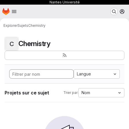
Nantes Université
Page d'accueil
Passer au contenu principal
M
Explorer
Sujets
Chemistry
Chemistry
C
Langue
Projets sur ce sujet
Nom
Trier par: