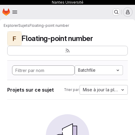
Nantes Université
Page d'accueil
Passer au contenu principal
M
Explorer
Sujets
Floating-point number
Floating-point number
F
Batchfile
Projets sur ce sujet
Mise à jour la plus ancien
Trier par: