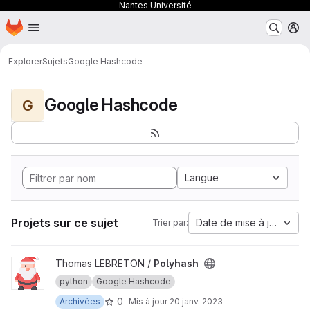
Nantes Université
Page d'accueil
Passer au contenu principal
M
Explorer
Sujets
Google Hashcode
Google Hashcode
G
Langue
Projets sur ce sujet
Date de mise à jour
Trier par:
Afficher le projet Polyhash
Thomas LEBRETON /
Polyhash
python
Google Hashcode
0
Archivées
Mis à jour
20 janv. 2023