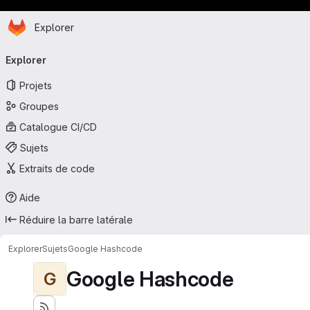
Page d'accueil
Passer au contenu principal
Explorer
Navigation principale
Explorer
Projets
Groupes
Catalogue CI/CD
Sujets
Extraits de code
Aide
Réduire la barre latérale
Explorer
Sujets
Google Hashcode
Google Hashcode
G