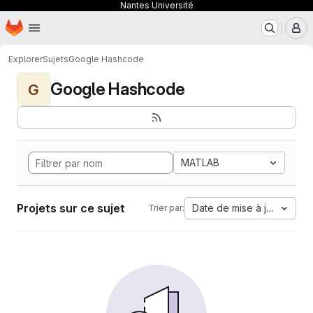
Nantes Université
Page d'accueil
Passer au contenu principal
M
Explorer
Sujets
Google Hashcode
Google Hashcode
G
MATLAB
Projets sur ce sujet
Date de mise à jour
Trier par: