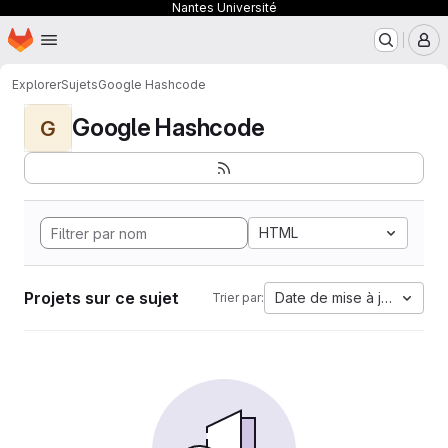
Nantes Université
Page d'accueil
Passer au contenu principal
M
Explorer
Sujets
Google Hashcode
Google Hashcode
G
HTML
Projets sur ce sujet
Date de mise à jour
Trier par: