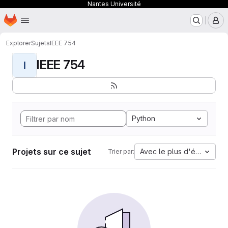
Nantes Université
Page d'accueil
Passer au contenu principal
M
Explorer
Sujets
IEEE 754
IEEE 754
I
Python
Projets sur ce sujet
Avec le plus d'étoiles
Trier par: