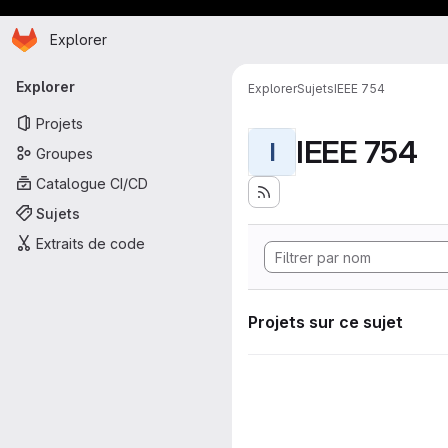
Page d'accueil
Passer au contenu principal
Explorer
Navigation principale
Explorer
Explorer
Sujets
IEEE 754
Projets
IEEE 754
I
Groupes
Catalogue CI/CD
Sujets
Extraits de code
Projets sur ce sujet