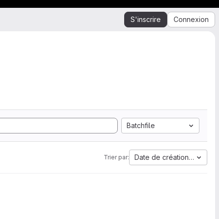
S'inscrire
Connexion
Batchfile
Date de création la plus 
Trier par: