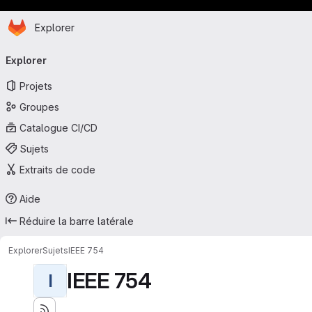
Page d'accueil
Passer au contenu principal
Explorer
Navigation principale
Explorer
Projets
Groupes
Catalogue CI/CD
Sujets
Extraits de code
Aide
Réduire la barre latérale
Explorer
Sujets
IEEE 754
IEEE 754
I