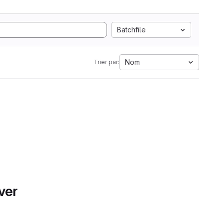
Batchfile
Nom
Trier par:
ver