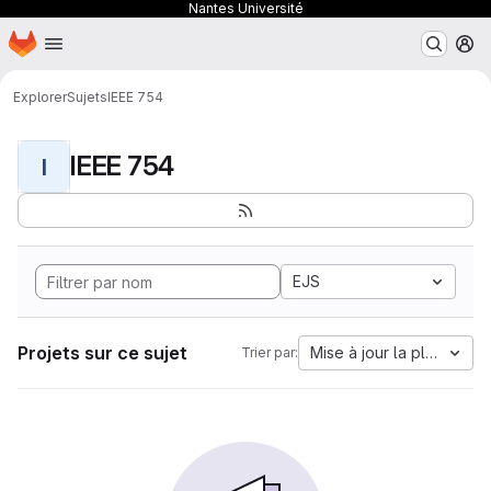
Nantes Université
Page d'accueil
Passer au contenu principal
M
Explorer
Sujets
IEEE 754
IEEE 754
I
EJS
Projets sur ce sujet
Mise à jour la plus anci
Trier par: