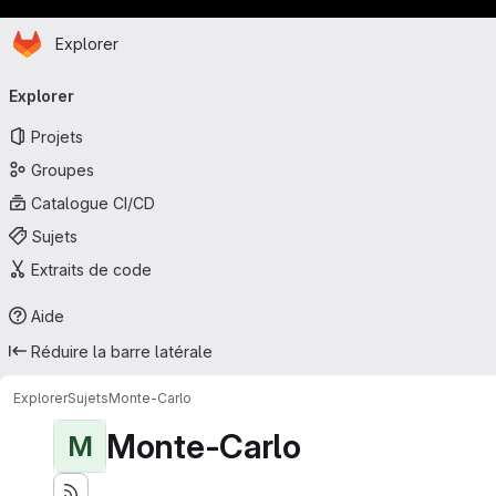
Page d'accueil
Passer au contenu principal
Explorer
Navigation principale
Explorer
Projets
Groupes
Catalogue CI/CD
Sujets
Extraits de code
Aide
Réduire la barre latérale
Explorer
Sujets
Monte-Carlo
Monte-Carlo
M