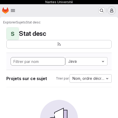
Nantes Université
Page d'accueil
Passer au contenu principal
M
Explorer
Sujets
Stat desc
Stat desc
S
Java
Projets sur ce sujet
Nom, ordre décroissant
Trier par: