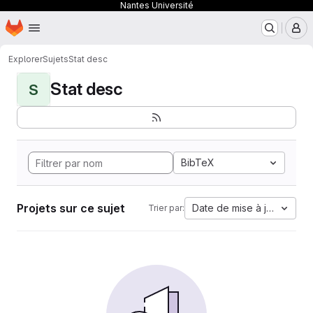
Nantes Université
Page d'accueil
Passer au contenu principal
M
Explorer
Sujets
Stat desc
Stat desc
S
BibTeX
Projets sur ce sujet
Date de mise à jour
Trier par: