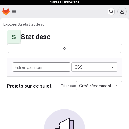
Nantes Université
Page d'accueil
Passer au contenu principal
M
Explorer
Sujets
Stat desc
Stat desc
S
CSS
Projets sur ce sujet
Créé récemment
Trier par: