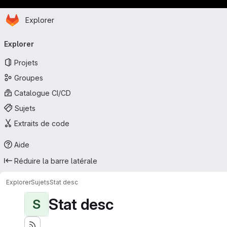
Page d'accueil
Passer au contenu principal
Explorer
Navigation principale
Explorer
Projets
Groupes
Catalogue CI/CD
Sujets
Extraits de code
Aide
Réduire la barre latérale
Explorer
Sujets
Stat desc
Stat desc
S