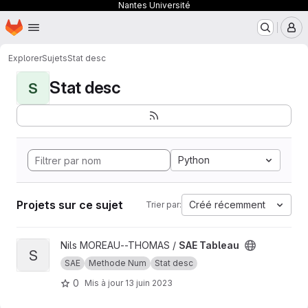
Nantes Université
Page d'accueil
Passer au contenu principal
M
Explorer
Sujets
Stat desc
Stat desc
S
Python
Projets sur ce sujet
Créé récemment
Trier par:
Afficher le projet SAE Tableau
Nils MOREAU--THOMAS /
SAE Tableau
S
SAE
Methode Num
Stat desc
0
Mis à jour
13 juin 2023