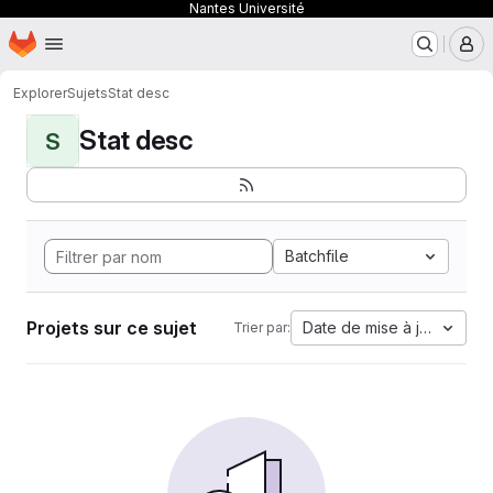
Nantes Université
Page d'accueil
Passer au contenu principal
M
Explorer
Sujets
Stat desc
Stat desc
S
Batchfile
Projets sur ce sujet
Date de mise à jour
Trier par: