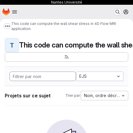
Nantes Université
Page d'accueil
Passer au contenu principal
M
This code can compute the wall shear stress in 4D Flow MRI
Afficher davantage de fils d'Ariane
application.
T
EJS
Projets sur ce sujet
Nom, ordre décroissant
Trier par: