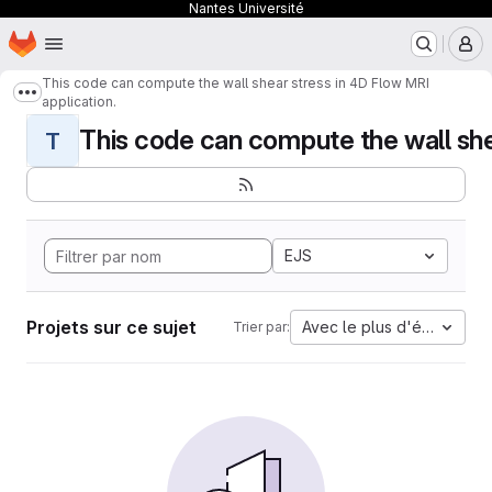
Nantes Université
Page d'accueil
Passer au contenu principal
M
This code can compute the wall shear stress in 4D Flow MRI
Afficher davantage de fils d'Ariane
application.
This code can compute the wall shear
T
EJS
Projets sur ce sujet
Avec le plus d'étoiles
Trier par: