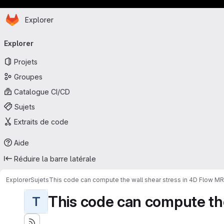
Page d'accueil
Passer au contenu principal
Explorer
Navigation principale
Explorer
Projets
Groupes
Catalogue CI/CD
Sujets
Extraits de code
Aide
Réduire la barre latérale
Explorer
Sujets
This code can compute the wall shear stress in 4D Flow MRI
This code can compute the 
T