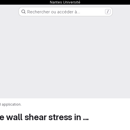
Nantes Université
Rechercher ou accéder à…
/
 application.
wall shear stress in ...