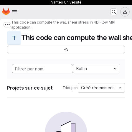
Nantes Université
Page d'accueil
Passer au contenu principal
M
This code can compute the wall shear stress in 4D Flow MRI
Afficher davantage de fils d'Ariane
application.
This code can compute the wall shear
T
Kotlin
Projets sur ce sujet
Créé récemment
Trier par: