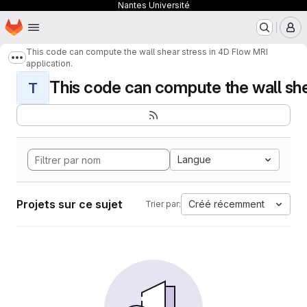
Nantes Université
Page d'accueil
Passer au contenu principal
M
This code can compute the wall shear stress in 4D Flow MRI
Afficher davantage de fils d'Ariane
application.
This code can compute the wall shear
T
Langue
Projets sur ce sujet
Créé récemment
Trier par: