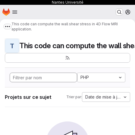
Nantes Université
Page d'accueil
Passer au contenu principal
M
This code can compute the wall shear stress in 4D Flow MRI
Afficher davantage de fils d'Ariane
application.
T
PHP
Projets sur ce sujet
Date de mise à jour
Trier par: