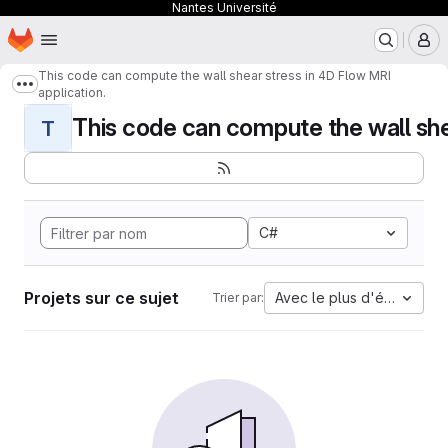
Nantes Université
Page d'accueil
Passer au contenu principal
M
This code can compute the wall shear stress in 4D Flow MRI
Afficher davantage de fils d'Ariane
application.
This code can compute the wall shear
T
C#
Projets sur ce sujet
Avec le plus d'étoiles
Trier par: