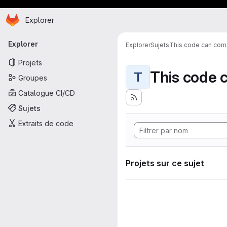
Page d'accueil
Passer au contenu principal
Explorer
Navigation principale
Explorer
Explorer
Sujets
This code can compu
Projets
T
Groupes
Catalogue CI/CD
Sujets
Extraits de code
Projets sur ce sujet