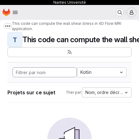
Nantes Université
Page d'accueil
Passer au contenu principal
M
This code can compute the wall shear stress in 4D Flow MRI
Afficher davantage de fils d'Ariane
application.
This code can compute the wall shear
T
Kotlin
Projets sur ce sujet
Nom, ordre décroissant
Trier par: