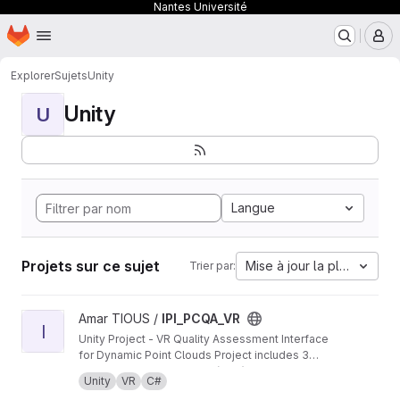
Nantes Université
Page d'accueil
Passer au contenu principal
M
Explorer
Sujets
Unity
Unity
U
Langue
Projets sur ce sujet
Mise à jour la plus ancien
Trier par:
Afficher le projet IPI_PCQA_VR
Amar TIOUS /
IPI_PCQA_VR
I
Unity Project - VR Quality Assessment Interface
for Dynamic Point Clouds Project includes 3
methodologies:
Absolute Category Rating (ACR) Side-by-Side
Unity
VR
C#
Double Stimulus Impairment Scale (DSIS side-