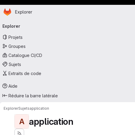
Page d'accueil
Passer au contenu principal
Explorer
Navigation principale
Explorer
Projets
Groupes
Catalogue CI/CD
Sujets
Extraits de code
Aide
Réduire la barre latérale
Explorer
Sujets
application
application
A