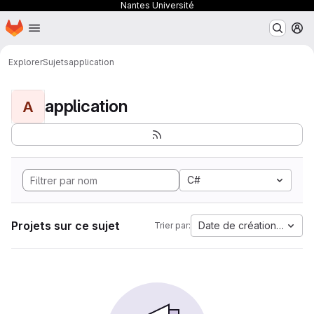
Nantes Université
Page d'accueil
Passer au contenu principal
M
Explorer
Sujets
application
application
A
C#
Projets sur ce sujet
Date de création la plus
Trier par: