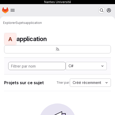
Nantes Université
Page d'accueil
Passer au contenu principal
M
Explorer
Sujets
application
application
A
C#
Projets sur ce sujet
Créé récemment
Trier par: