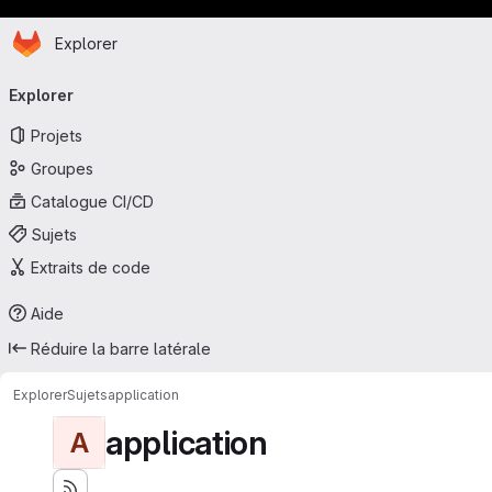
Page d'accueil
Passer au contenu principal
Explorer
Navigation principale
Explorer
Projets
Groupes
Catalogue CI/CD
Sujets
Extraits de code
Aide
Réduire la barre latérale
Explorer
Sujets
application
application
A