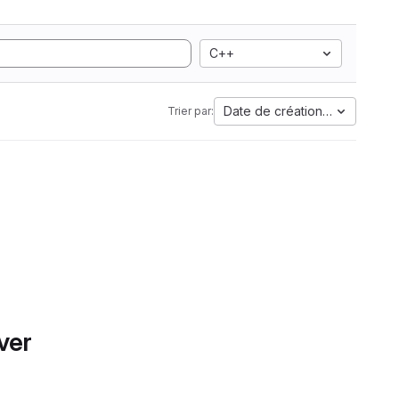
C++
Date de création la plus anci
Trier par:
ver