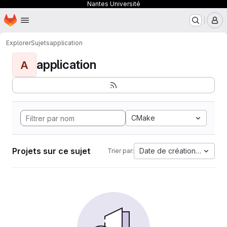
Nantes Université
Page d'accueil
Passer au contenu principal
M
Explorer
Sujets
application
application
A
CMake
Projets sur ce sujet
Date de création la plus 
Trier par: