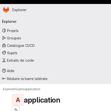
Page d'accueil
Passer au contenu principal
Explorer
Navigation principale
Explorer
Projets
Groupes
Catalogue CI/CD
Sujets
Extraits de code
Aide
Réduire la barre latérale
Explorer
Sujets
application
application
A