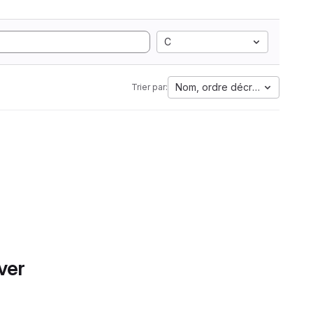
C
Nom, ordre décroissant
Trier par:
ver