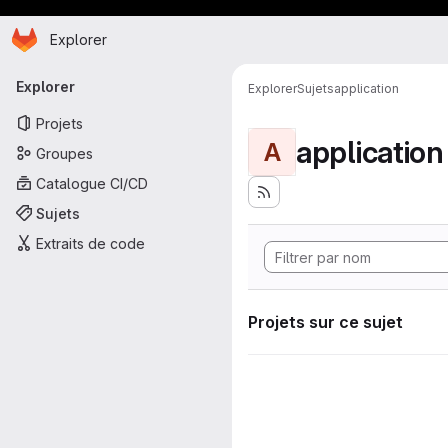
Page d'accueil
Passer au contenu principal
Explorer
Navigation principale
Explorer
Explorer
Sujets
application
Projets
application
A
Groupes
Catalogue CI/CD
Sujets
Extraits de code
Projets sur ce sujet