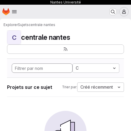
Nantes Université
Page d'accueil
Passer au contenu principal
M
Explorer
Sujets
centrale nantes
centrale nantes
C
C
Projets sur ce sujet
Créé récemment
Trier par: