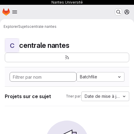
Nantes Université
Page d'accueil
Passer au contenu principal
M
Explorer
Sujets
centrale nantes
centrale nantes
C
Batchfile
Projets sur ce sujet
Date de mise à jour
Trier par: