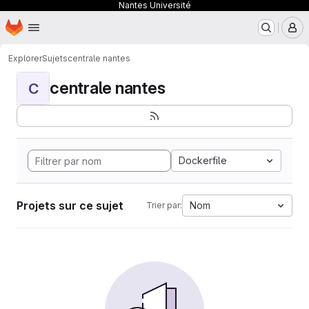
Nantes Université
Page d'accueil
Passer au contenu principal
M
Explorer
Sujets
centrale nantes
centrale nantes
C
Dockerfile
Projets sur ce sujet
Nom
Trier par: