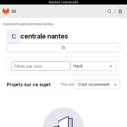
Nantes Université
Page d'accueil
Passer au contenu principal
M
Explorer
Sujets
centrale nantes
centrale nantes
C
Hack
Projets sur ce sujet
Créé récemment
Trier par: