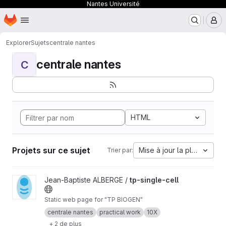
Nantes Université
Page d'accueil
Passer au contenu principal
M
Explorer
Sujets
centrale nantes
centrale nantes
C
HTML
Projets sur ce sujet
Mise à jour la plus ancien
Trier par:
Afficher le projet tp-single-cell
Jean-Baptiste ALBERGE /
tp-single-cell
Static web page for "TP BIOGEN"
centrale nantes
practical work
10X
+ 2 de plus