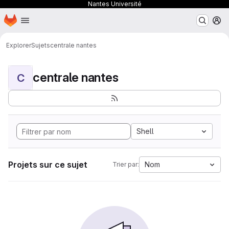
Nantes Université
Page d'accueil
Passer au contenu principal
M
Explorer
Sujets
centrale nantes
centrale nantes
C
Shell
Projets sur ce sujet
Nom
Trier par: