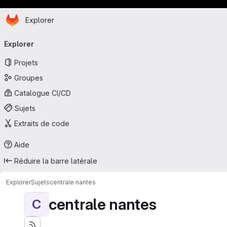
Page d'accueil
Passer au contenu principal
Explorer
Navigation principale
Explorer
Projets
Groupes
Catalogue CI/CD
Sujets
Extraits de code
Aide
Réduire la barre latérale
Explorer
Sujets
centrale nantes
centrale nantes
C