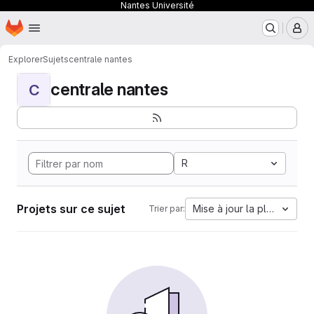
Nantes Université
Page d'accueil
Passer au contenu principal
M
Explorer
Sujets
centrale nantes
centrale nantes
C
R
Projets sur ce sujet
Mise à jour la plus ancien
Trier par: