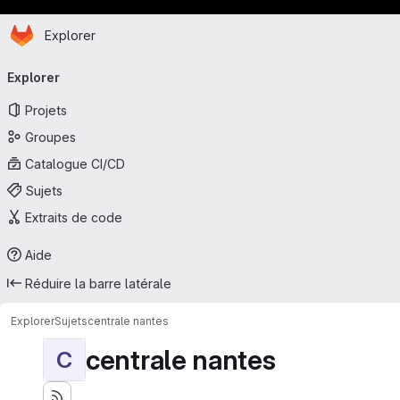
Page d'accueil
Passer au contenu principal
Explorer
Navigation principale
Explorer
Projets
Groupes
Catalogue CI/CD
Sujets
Extraits de code
Aide
Réduire la barre latérale
Explorer
Sujets
centrale nantes
centrale nantes
C