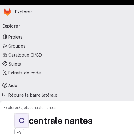
Page d'accueil
Passer au contenu principal
Explorer
Navigation principale
Explorer
Projets
Groupes
Catalogue CI/CD
Sujets
Extraits de code
Aide
Réduire la barre latérale
Explorer
Sujets
centrale nantes
centrale nantes
C