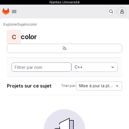
Nantes Université
Page d'accueil
Passer au contenu principal
M
Explorer
Sujets
color
color
C
C++
Projets sur ce sujet
Mise à jour la plus ancien
Trier par: