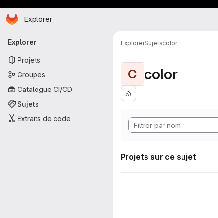
Page d'accueil
Passer au contenu principal
Explorer
Navigation principale
Explorer
Explorer
Sujets
color
Projets
color
C
Groupes
Catalogue CI/CD
Sujets
Extraits de code
Projets sur ce sujet