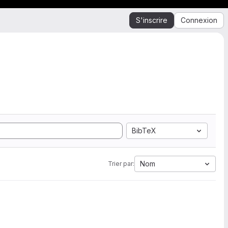
S'inscrire
Connexion
BibTeX
Nom
Trier par: