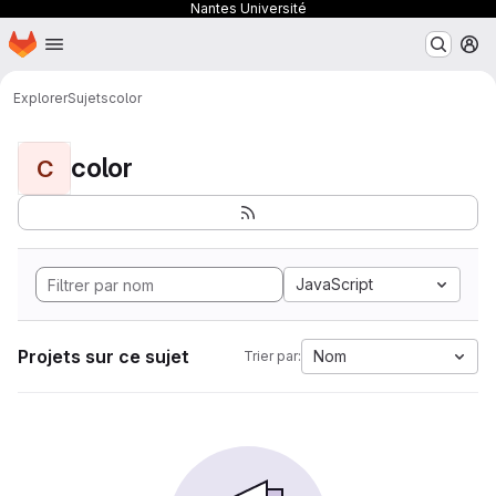
Nantes Université
Page d'accueil
Passer au contenu principal
M
Explorer
Sujets
color
color
C
JavaScript
Projets sur ce sujet
Nom
Trier par: