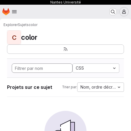
Nantes Université
Page d'accueil
Passer au contenu principal
M
Explorer
Sujets
color
color
C
CSS
Projets sur ce sujet
Nom, ordre décroissant
Trier par: