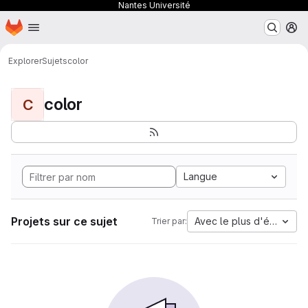
Nantes Université
Page d'accueil
Passer au contenu principal
M
Explorer
Sujets
color
color
C
Langue
Projets sur ce sujet
Avec le plus d'étoiles
Trier par: