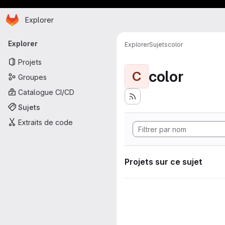
Page d'accueil
Passer au contenu principal
Explorer
Navigation principale
Explorer
Explorer
Sujets
color
Projets
color
C
Groupes
Catalogue CI/CD
Sujets
Extraits de code
Projets sur ce sujet